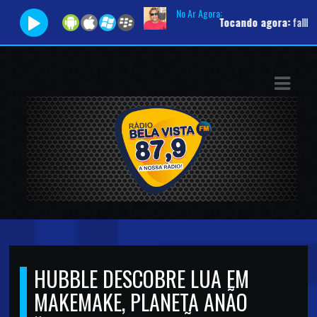
No Ar Agora:
Tocando agora:
fallback |
ASTS
IAS
IA
DOS
RAMAÇÃO
TOS
E
HUBBLE DESCOBRE LUA EM
E
MAKEMAKE, PLANETA ANÃO
ATO