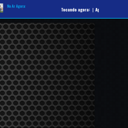
No Ar Agora:
Tocando agora:
|
Apresentador:
Rádio Escut